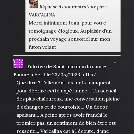
Réponse d’administrateur par :
VARCALINA
Merci infiniment Jean, pour votre
témoignage élogieux. Au plaisir d’un
prochain voyage sensoriel sur mon
futon volant !
Ouvrir
...
Fabrice
de
Saint maximin la sainte
cette
boîte
Baume
a écrit le
23/05/2023
à
11:57
méta.
Que dire ? Tellement les mots manquent
pour décrire cette expérience... Un accueil
des plus chaleureux, une conversation pleine
d'échanges et de courtoisie... Un décor
apaisant... A peine après avoir franchi le
premier pas, un sentiment de bien être est
ressenti... Varcalina est à l'écoute, d'une