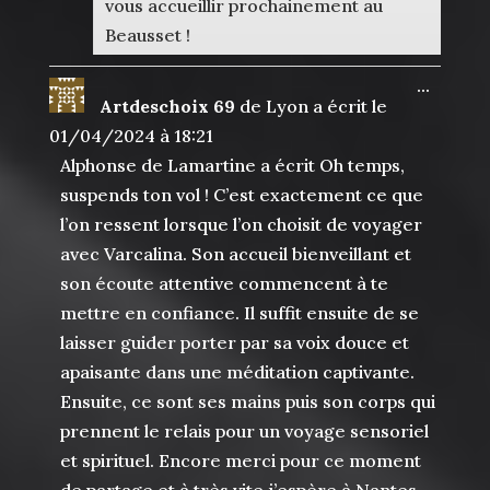
vous accueillir prochainement au
Beausset !
Ouvrir
...
Artdeschoix 69
de
Lyon
a écrit le
cette
boîte
01/04/2024
à
18:21
méta.
Alphonse de Lamartine a écrit Oh temps,
suspends ton vol ! C’est exactement ce que
l’on ressent lorsque l’on choisit de voyager
avec Varcalina. Son accueil bienveillant et
son écoute attentive commencent à te
mettre en confiance. Il suffit ensuite de se
laisser guider porter par sa voix douce et
apaisante dans une méditation captivante.
Ensuite, ce sont ses mains puis son corps qui
prennent le relais pour un voyage sensoriel
et spirituel. Encore merci pour ce moment