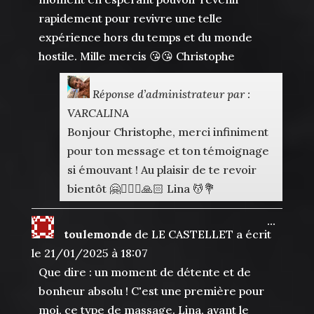
rapidement pour revivre une telle
expérience hors du temps et du monde
hostile. Mille mercis 😘😘 Christophe
Réponse d’administrateur par :
VARCALINA
Bonjour Christophe, merci infiniment
pour ton message et ton témoignage
si émouvant ! Au plaisir de te revoir
bientôt 🤗🧘🏻‍♀️🙏🏻 Lina 💆💐
Ouvrir
...
toulemonde
de
LE CASTELLET
a écrit
cette
boîte
le
21/01/2025
à
18:07
méta.
Que dire : un moment de détente et de
bonheur absolu ! C'est une première pour
moi, ce type de massage. Lina, avant le