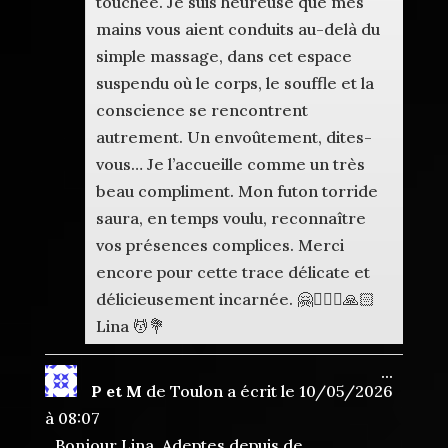
touchée. Je suis heureuse que mes
mains vous aient conduits au-delà du
simple massage, dans cet espace
suspendu où le corps, le souffle et la
conscience se rencontrent
autrement. Un envoûtement, dites-
vous… Je l’accueille comme un très
beau compliment. Mon futon torride
saura, en temps voulu, reconnaître
vos présences complices. Merci
encore pour cette trace délicate et
délicieusement incarnée. 🤗🧘🏻‍♀️🙏🏻
Lina 💆💐
Ouvrir
...
P et M
de
Toulon
a écrit le
10/05/2026
cette
boîte
à
08:07
méta.
Bonjour Lina, Adeptes depuis de