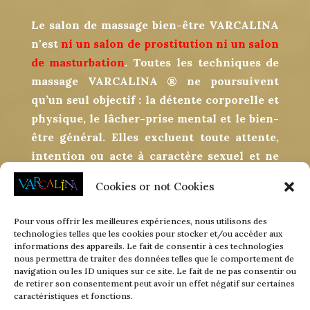
Le salon de massage bien-être VARCALINA
n'est
ni un salon de prostitution ni un salon
de masturbation
. Toutes les techniques de
massage VARCALINA ® ne poursuivent
qu’un seul objectif : la détente corporelle et
physique, le lâcher-prise mental et le bien-
être général. Elles excluent toute attente,
intention ou acte à caractère sexuel et ne
sauraient en aucun s’apparenter, de près ou
Cookies or not Cookies
de loin, à une quelconque pratique ou
relation sexuelle. Tout comportement jugé
Pour vous offrir les meilleures expériences, nous utilisons des
irrespectueux ou inopportun entraînera la
technologies telles que les cookies pour stocker et/ou accéder aux
informations des appareils. Le fait de consentir à ces technologies
suspension immédiate de la séance sans
nous permettra de traiter des données telles que le comportement de
aucun remboursement ni dédommagement
navigation ou les ID uniques sur ce site. Le fait de ne pas consentir ou
de retirer son consentement peut avoir un effet négatif sur certaines
possible. Le cas échéant, un signalement
caractéristiques et fonctions.
sera fait auprès des autorités judiciaires