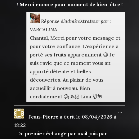
! Merci encore pour moment de bien-être !
Réponse d’administrateur par :
VARCALINA
Chantal, Merci pour votre message et
pour votre confiance. L'expérience a
porté ses fruits apparemment 😉 Je
suis ravie que ce moment vous ait
apporté détente et belles
découvertes. Au plaisir de vous
accueillir à nouveau. Bien
cordialement 🤗 🙏🏻 Lina 💆🌺
Ouvrir
...
Jean-Pierre
a écrit le
08/04/2026
à
cette
boîte
18:22
méta.
Du premier échange par mail puis par