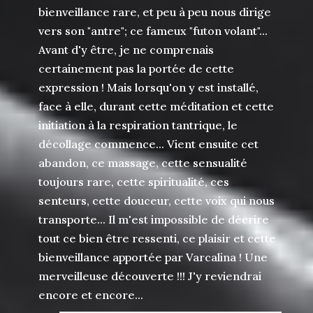
bienveillance rare, et peu à peu nous dirige
vers son "antre"; ce fameux "futon volant"...
Avant d'y être, je ne comprenais
certainement pas la portée de cette
expression ! Mais lorsqu'on y est installé,
face à elle, durant cette méditation et cette
initiation à la respiration tantrique, le
décollage commence... Vient ensuite cet
abandon, ce massage, cette sensualité
toujours rare, cette spiritualité, ces
senteurs, cette douceur, cette voix qui nous
transporte... Il m'est impossible de décrire
tout ce bien être ressenti, ce plaisir et cette
bienveillance apportée par Varcalina ! Une
merveilleuse découverte !!! J'y reviendrai
encore et encore...