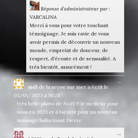
Réponse d’administrateur par :
VARCALINA
Merci à vous pour votre touchant
témoignage. Je suis ravie de vous
avoir permis de découvrir un nouveau
monde, empreint de douceur, de
respect, d'écoute et de sensualité. A
très bientôt, assurément !
Ouvrir
...
mdl
de
la seyne sur mer
a écrit le
cette
boîte
03/01/2023
à
16:28
méta.
très belle photo de Noël !!! le meilleur pour
vous en 2023 et à bientôt pour un nouveau
massage hallucinant Pierre
Ouvrir
...