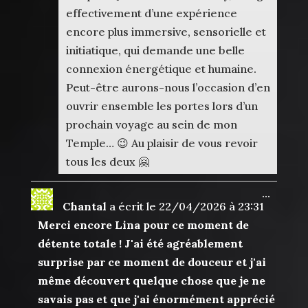
effectivement d’une expérience
encore plus immersive, sensorielle et
initiatique, qui demande une belle
connexion énergétique et humaine.
Peut-être aurons-nous l’occasion d’en
ouvrir ensemble les portes lors d’un
prochain voyage au sein de mon
Temple… 😉 Au plaisir de vous revoir
tous les deux 🤗
Ouvrir
...
Chantal
a écrit le
22/04/2026
à
23:31
cette
boîte
Merci encore Lina pour ce moment de
méta.
détente totale ! J'ai été agréablement
surprise par ce moment de douceur et j'ai
même découvert quelque chose que je ne
savais pas et que j'ai énormément apprécié