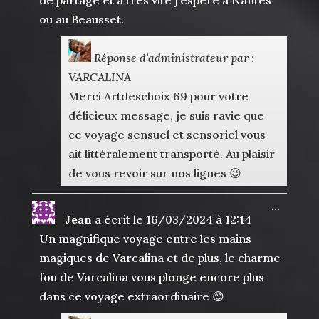
de partage et à très vite j’espère à Nantes
ou au Beausset.
Réponse d’administrateur par :
VARCALINA
Merci Artdeschoix 69 pour votre
délicieux message, je suis ravie que
ce voyage sensuel et sensoriel vous
ait littéralement transporté. Au plaisir
de vous revoir sur nos lignes 😉
Ouvrir
...
Jean
a écrit le
16/03/2024
à
12:14
cette
boîte
Un magnifique voyage entre les mains
méta.
magiques de Varcalina et de plus, le charme
fou de Varcalina vous plonge encore plus
dans ce voyage extraordinaire 😊