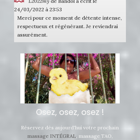
L2022my
de
Bandol
a écrit le
cette
boîte
24/03/2022
à
23:53
méta.
Merci pour ce moment de détente intense,
respectueux et régénérant. Je reviendrai
assurément.
Osez, osez, osez !
Réservez dès aujourd'hui votre prochain
massage INTÉGRAL
, massage TAO,