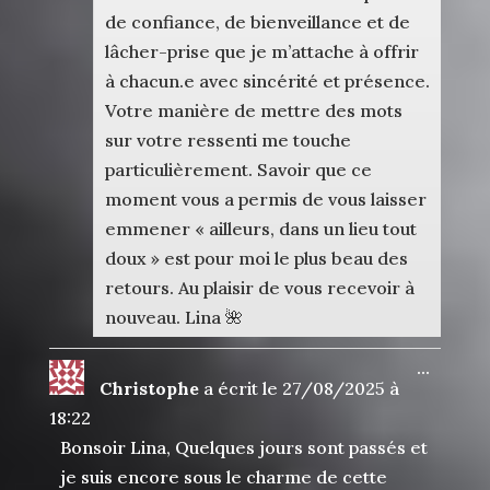
de confiance, de bienveillance et de
lâcher-prise que je m’attache à offrir
à chacun.e avec sincérité et présence.
Votre manière de mettre des mots
sur votre ressenti me touche
particulièrement. Savoir que ce
moment vous a permis de vous laisser
emmener « ailleurs, dans un lieu tout
doux » est pour moi le plus beau des
retours. Au plaisir de vous recevoir à
nouveau. Lina 🌺
Ouvrir
...
Christophe
a écrit le
27/08/2025
à
cette
boîte
18:22
méta.
Bonsoir Lina, Quelques jours sont passés et
je suis encore sous le charme de cette