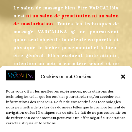
Le salon de massage bien-être VARCALINA
n'est
ni un salon de prostitution ni un salon
de masturbation
. Toutes les techniques de
massage VARCALINA ® ne poursuivent
qu’un seul objectif : la détente corporelle et
physique, le lâcher-prise mental et le bien-
être général. Elles excluent toute attente,
intention ou acte à caractère sexuel et ne
sauraient en aucun s’apparenter, de près ou
Cookies or not Cookies
de loin, à une quelconque pratique ou
relation sexuelle. Tout comportement jugé
Pour vous offrir les meilleures expériences, nous utilisons des
irrespectueux ou inopportun entraînera la
technologies telles que les cookies pour stocker et/ou accéder aux
informations des appareils. Le fait de consentir à ces technologies
suspension immédiate de la séance sans
nous permettra de traiter des données telles que le comportement de
aucun remboursement ni dédommagement
navigation ou les ID uniques sur ce site. Le fait de ne pas consentir ou
de retirer son consentement peut avoir un effet négatif sur certaines
possible. Le cas échéant, un signalement
caractéristiques et fonctions.
sera fait auprès des autorités judiciaires