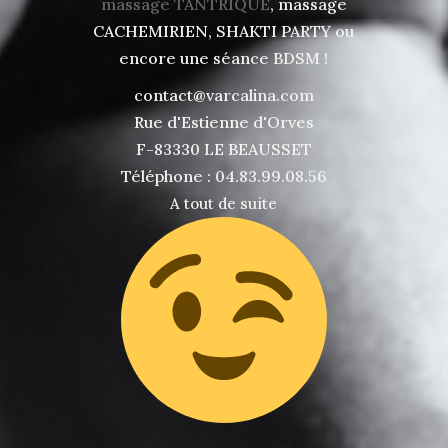
massage TANTRIQUE
, massage
CACHEMIRIEN, SHAKTI PARTY ou
encore une séance BDSM !
contact@varcalina.com
Rue d'Estienne d'Orves
F-83330 LE BEAUSSET
Téléphone : 04.83.99.08.56
A tout de suite