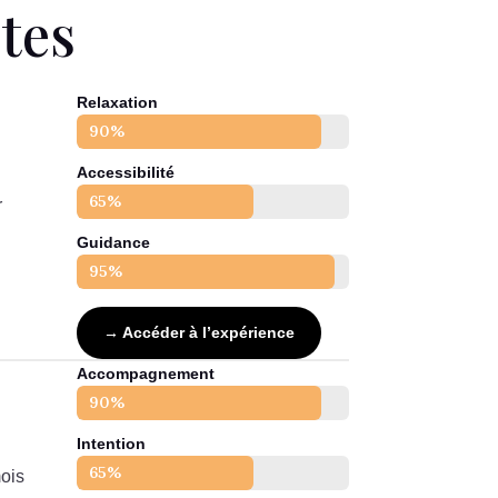
tes
Relaxation
90%
90%
Accessibilité
65%
65%
r
Guidance
95%
95%
→ Accéder à l’expérience
Accompagnement
90%
90%
Intention
65%
65%
ois