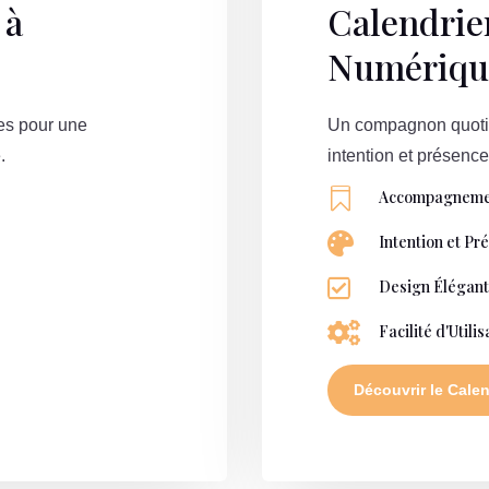
 à
Calendrie
Numériqu
es pour une
Un compagnon quotid
.
intention et présence

Accompagneme

Intention et Pr

Design Élégan

Facilité d'Utilis
Découvrir le Calen