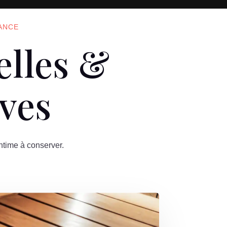
TANCE
elles &
ives
ntime à conserver.