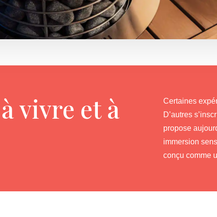
à vivre et à
Certaines expér
D’autres s’insc
propose aujour
immersion senso
conçu comme un 