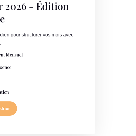
r 2026 - Édition
e
ien pour structurer vos mois avec
.
nt Mensuel
ésence
t
ation
drier