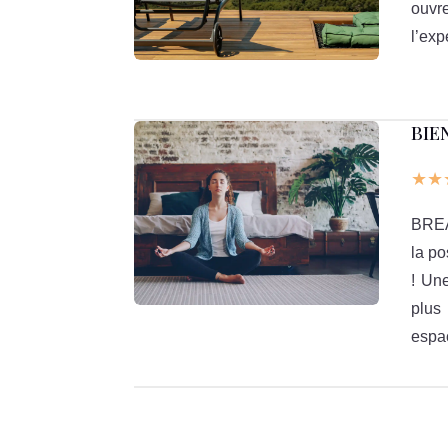
ouvr
l’exp
BIEN
★★
BREA
la po
! Un
plus
espac