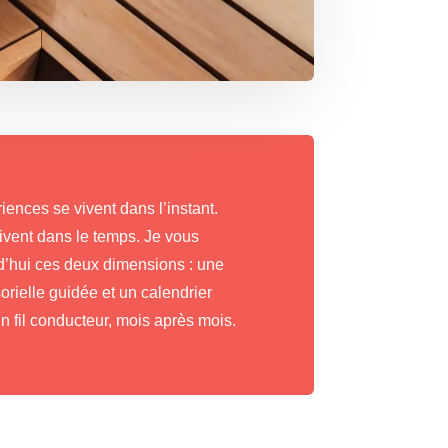
iences se vivent dans l’instant.
rivent dans le temps. Je vous
d’hui ces deux dimensions : une
rielle guidée et un calendrier
fil conducteur, mois après mois.