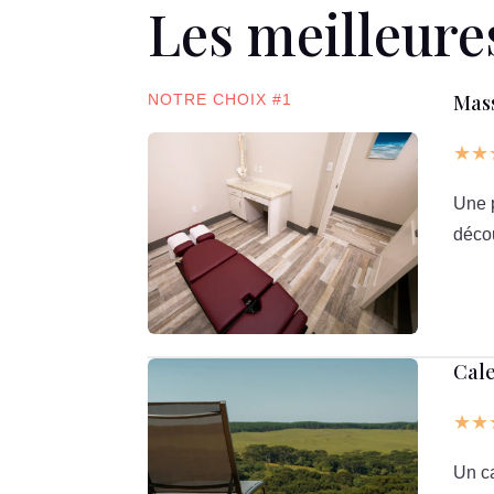
Les meilleure
Mass
NOTRE CHOIX #1
★★
Une p
décou
Cale
★★
Un c