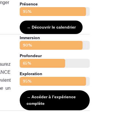
onger
Présence
95%
95%
→ Découvrir le calendrier
Immersion
90%
90%
Profondeur
65%
65%
aurez
TANCE
Exploration
vient
95%
95%
me un
→ Accéder à l’expérience
complète